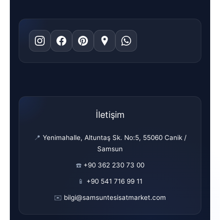
İletişim
📍
Yenimahalle, Altuntaş Sk. No:5, 55060 Canik /
Samsun
☎️
+90 362 230 73 00
📱
+90 541 716 99 11
✉️
bilgi@samsuntesisatmarket.com