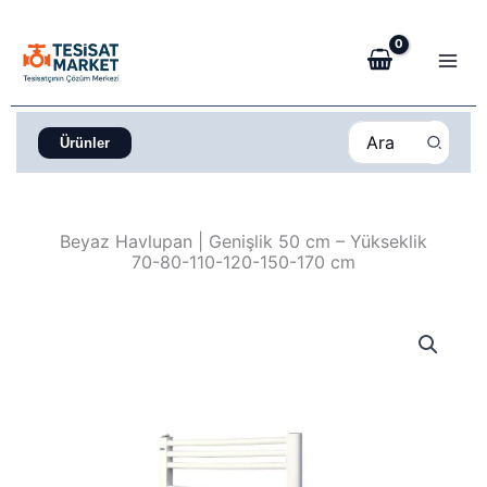
İçeriğe
atla
Search
Ürünler
for:
Beyaz Havlupan | Genişlik 50 cm – Yükseklik
70-80-110-120-150-170 cm
Fiyat
Beyaz
aralığı:
Havlupan
1.850,00 ₺
|
-
Genişlik
3.850,00 ₺
50
cm
-