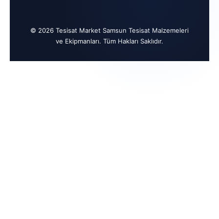
© 2026 Tesisat Market Samsun Tesisat Malzemeleri
ve Ekipmanları. Tüm Hakları Saklıdır.