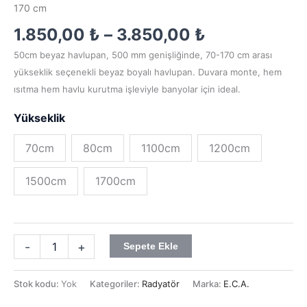
170 cm
1.850,00
₺
–
3.850,00
₺
50cm beyaz havlupan, 500 mm genişliğinde, 70-170 cm arası
yükseklik seçenekli beyaz boyalı havlupan. Duvara monte, hem
ısıtma hem havlu kurutma işleviyle banyolar için ideal.
Yükseklik
70cm
80cm
1100cm
1200cm
1500cm
1700cm
-
+
Sepete Ekle
Stok kodu:
Yok
Kategoriler:
Radyatör
Marka:
E.C.A.