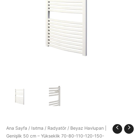
Yükseklik
70-
80-
110-
120-
150-
170
cm
adet
Ana Sayfa
/
Isıtma
/
Radyatör
/ Beyaz Havlupan |
Genişlik 50 cm – Yükseklik 70-80-110-120-150-