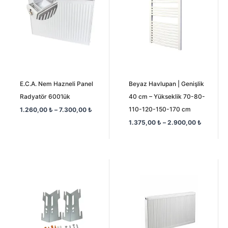
7.300,00 ₺
2.900,0
E.C.A. Nem Hazneli Panel
Beyaz Havlupan | Genişlik
Radyatör 600’lük
40 cm – Yükseklik 70-80-
110-120-150-170 cm
1.260,00
₺
–
7.300,00
₺
1.375,00
₺
–
2.900,00
₺
Fiyat
aralığı:
1.900,0
-
16.750,