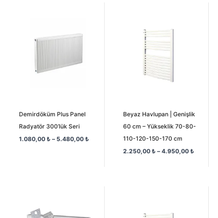
Fiyat
Fiyat
aralığı:
aralığı:
1.080,00 ₺
2.250,0
-
-
5.480,00 ₺
4.950,0
Demirdöküm Plus Panel
Beyaz Havlupan | Genişlik
Radyatör 300’lük Seri
60 cm – Yükseklik 70-80-
110-120-150-170 cm
1.080,00
₺
–
5.480,00
₺
2.250,00
₺
–
4.950,00
₺
Fiyat
Fiyat
aralığı:
aralığı:
1.260,00 ₺
1.375,00
-
-