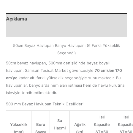
Açıklama
Ek bilgi
50cm Beyaz Havlupan Banyo Havlupanı (6 Farklı Yükseklik
Seçeneği)
50cm beyaz havlupan, 500mm genişliğinde beyaz boyalı
havlupan, Samsun Tesisat Market güvencesiyle
70 cm’den 170
cm’ye
kadar altı farklı yükseklik seçeneğiyle sunulmaktadır. Bu
havlupanlar, banyolarda hem alan ısıtması hem de havlu kurutma
işleviyle tercih edilmektedir.
500 mm Beyaz Havlupan Teknik Özellikleri
Isıl
Isıl
Su
Yükseklik
Boru
Ağırlık
Kapasite
Kapasit
Hacmi
(mm)
Sayısı
(kg)
∆T=50
∆T=60