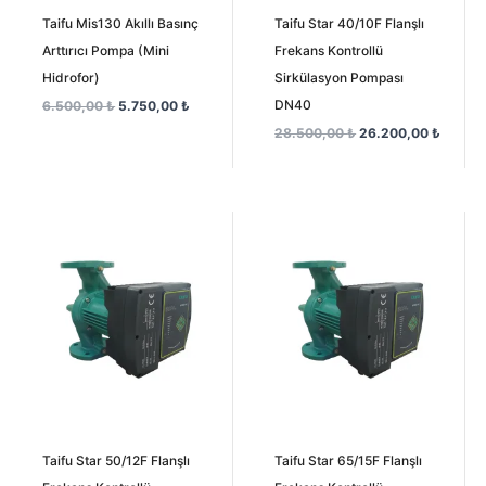
Taifu Mis130 Akıllı Basınç
Taifu Star 40/10F Flanşlı
Arttırıcı Pompa (Mini
Frekans Kontrollü
Hidrofor)
Sirkülasyon Pompası
DN40
6.500,00
₺
5.750,00
₺
28.500,00
₺
26.200,00
₺
Orijinal
Şu
Orijinal
Şu
fiyat:
andaki
fiyat:
andaki
35.000,00 ₺.
fiyat:
38.500,00 ₺.
fiyat:
32.000,00 ₺.
34.000
Taifu Star 50/12F Flanşlı
Taifu Star 65/15F Flanşlı