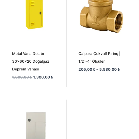
5.580,00 
Metal Vana Dolabı
Çalpara Çekvalf Pirinç |
30x60x20 Doğalgaz
1/2″-4″ Ölçüler
Deprem Vanası
205,00
₺
–
5.580,00
₺
1.600,00
₺
1.300,00
₺