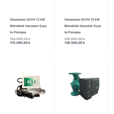
Viessmann GCHV 12 kW
Viessmann GCHV 10 kW
Monoblok Havadan Suya
Monoblok Havadan Suya
Isı Pompası
Isı Pompası
185.000,00
₺
156.000,00
₺
170.000,00
₺
138.000,00
₺
Orijinal
Şu
Orijinal
Şu
fiyat:
andaki
fiyat:
andaki
6.500,00 ₺.
fiyat:
28.500,00 ₺.
fiyat:
5.750,00 ₺.
26.200