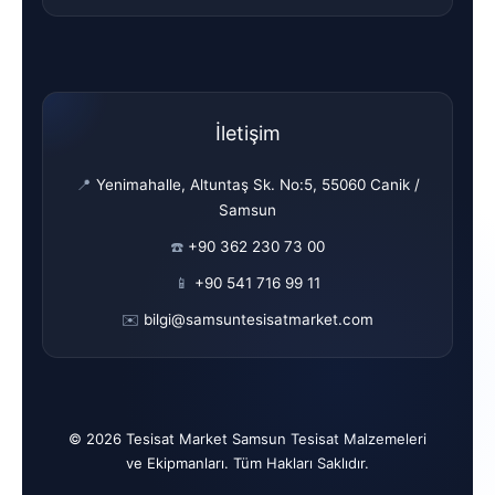
İletişim
📍
Yenimahalle, Altuntaş Sk. No:5, 55060 Canik /
Samsun
☎️
+90 362 230 73 00
📱
+90 541 716 99 11
✉️
bilgi@samsuntesisatmarket.com
© 2026 Tesisat Market Samsun Tesisat Malzemeleri
ve Ekipmanları. Tüm Hakları Saklıdır.