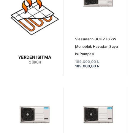
Viessmann GCHV 16 kW
Monoblok Havadan Suya
Isı Pompası
YERDEN ISITMA
199.000,00
₺
2 ÜRÜN
189.000,00
₺
Şu
Orijinal
Orijinal
Şu
andaki
fiyat:
fiyat:
andaki
fiyat:
185.000,00 ₺.
156.000,00 ₺.
fiyat:
170.000,00 ₺.
138.000,00 ₺.