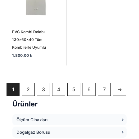
PVC Kombi Dolabı
130x60x40 Tüm
Kombilerle Uyumlu
1.800,00
₺
1
2
3
4
5
6
7
→
Ürünler
Ölçüm Cihazları
Doğalgaz Borusu