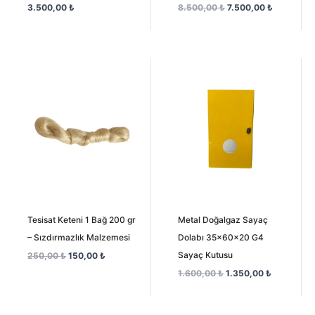
3.500,00
₺
8.500,00
₺
7.500,00
₺
Orijinal
Şu
Orijinal
Şu
fiyat:
andaki
fiyat:
andaki
250,00 ₺.
fiyat:
1.600,00 ₺.
fiyat:
150,00 ₺.
1.350,00 ₺
Tesisat Keteni 1 Bağ 200 gr
Metal Doğalgaz Sayaç
– Sızdırmazlık Malzemesi
Dolabı 35x60x20 G4
Sayaç Kutusu
250,00
₺
150,00
₺
1.600,00
₺
1.350,00
₺