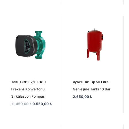
Orijinal
Şu
fiyat:
andaki
11.450,00 ₺.
fiyat:
9.550,00 ₺.
Taifu GRB 32/10-180
Ayaklı Dik Tip 50 Litre
Frekans Konvertörlü
Genleşme Tankı 10 Bar
Sirkülasyon Pompası
2.650,00
₺
11.450,00
₺
9.550,00
₺