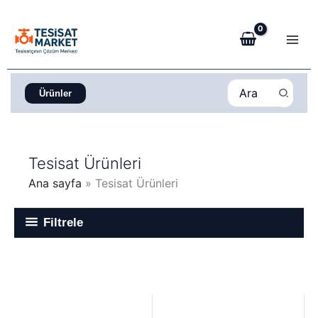
İçeriğe
atla
Search
Ürünler
for:
Tesisat Ürünleri
Ana sayfa
Tesisat Ürünleri
Filtrele