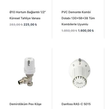
Ø10 Hortum Bağlantılı 1/2″
PVC Demonte Kombi
Küresel Tahliye Vanası
Dolabı 130x58x38 Tüm
Kombilerle Uyumlu
283,00
₺
225,00
₺
1.850,00
₺
1.600,00
₺
Orijinal
Şu
Orijinal
Şu
fiyat:
andaki
fiyat:
andaki
850,00 ₺.
fiyat:
880,00 ₺.
fiyat:
600,00 ₺.
830,00 ₺.
Demirdöküm Pex Köşe
Danfoss RAS-C 5015