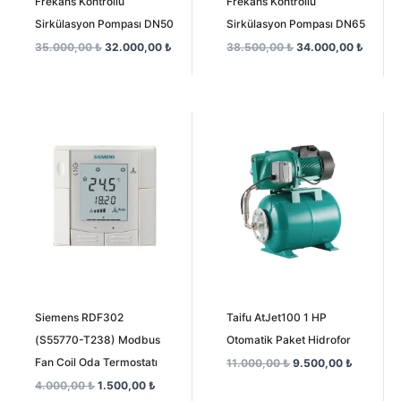
Frekans Kontrollü
Frekans Kontrollü
Sirkülasyon Pompası DN50
Sirkülasyon Pompası DN65
35.000,00
₺
32.000,00
₺
38.500,00
₺
34.000,00
₺
Orijinal
Şu
Orijinal
Şu
fiyat:
andaki
fiyat:
andaki
4.000,00 ₺.
fiyat:
11.000,00 ₺.
fiyat:
1.500,00 ₺.
9.500,00
Siemens RDF302
Taifu AtJet100 1 HP
(S55770-T238) Modbus
Otomatik Paket Hidrofor
Fan Coil Oda Termostatı
11.000,00
₺
9.500,00
₺
4.000,00
₺
1.500,00
₺