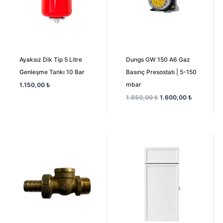
Ayaksız Dik Tip 5 Litre
Dungs GW 150 A6 Gaz
Genleşme Tankı 10 Bar
Basınç Presostatı | 5-150
mbar
1.150,00
₺
1.850,00
₺
1.600,00
₺
Orijinal
Şu
Orijinal
Şu
fiyat:
andaki
fiyat:
andaki
283,00 ₺.
fiyat:
1.850,00 ₺.
fiyat:
225,00 ₺.
1.600,00 ₺