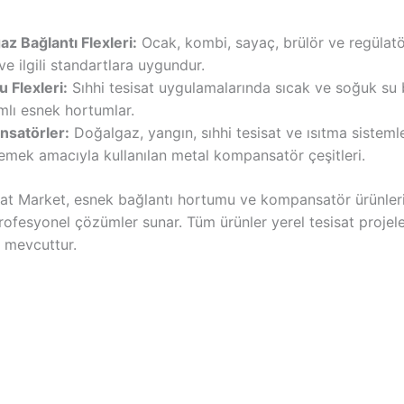
z Bağlantı Flexleri:
Ocak, kombi, sayaç, brülör ve regülatör
e ilgili standartlara uygundur.
u Flexleri:
Sıhhi tesisat uygulamalarında sıcak ve soğuk su b
mlı esnek hortumlar.
satörler:
Doğalgaz, yangın, sıhhi tesisat ve ısıtma sisteml
emek amacıyla kullanılan metal kompansatör çeşitleri.
t Market, esnek bağlantı hortumu ve kompansatör ürünlerin
rofesyonel çözümler sunar. Tüm ürünler yerel tesisat projel
 mevcuttur.