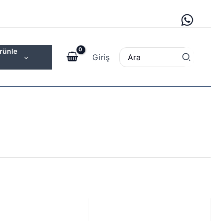
rünle
Search
Giriş
for:
Orijinal
Şu
fiyat:
andaki
450,00 ₺.
fiyat: