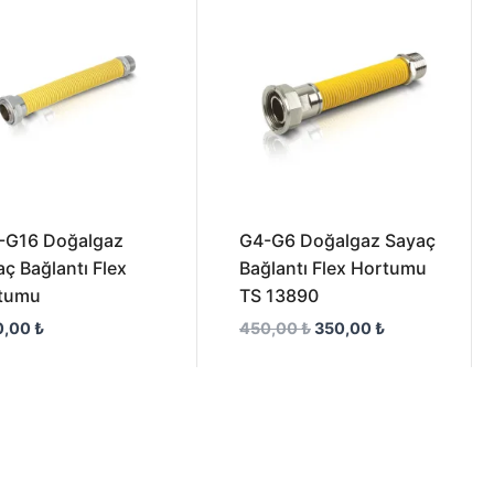
350,00 ₺.
-G16 Doğalgaz
G4-G6 Doğalgaz Sayaç
ç Bağlantı Flex
Bağlantı Flex Hortumu
tumu
TS 13890
0,00
₺
450,00
₺
350,00
₺