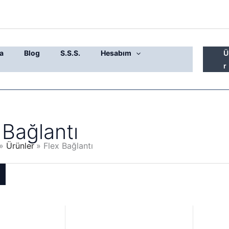
a
Blog
S.S.S.
Hesabım
Ü
r
 Bağlantı
Ürünler
Flex Bağlantı
Fiyat
aralığı:
150,00 ₺