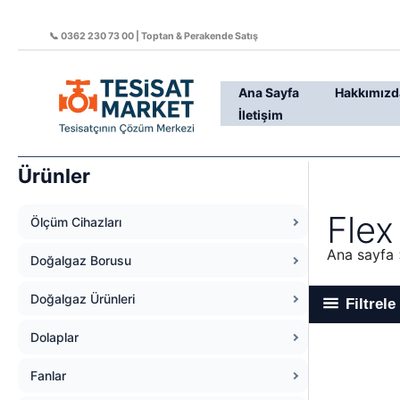
İçeriğe
atla
📞 0362 230 73 00 | Toptan & Perakende Satış
Ana Sayfa
Hakkımızd
İletişim
Ürünler
Flex
Ölçüm Cihazları
Ana sayfa
Doğalgaz Borusu
Doğalgaz Ürünleri
Filtrele
Dolaplar
Fanlar