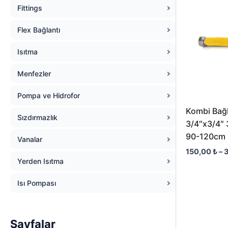
Fittings
Flex Bağlantı
Isıtma
Menfezler
Pompa ve Hidrofor
Kombi Bağl
Sızdırmazlık
3/4″x3/4″
90-120cm
Vanalar
150,00
₺
–
Yerden Isıtma
Isı Pompası
Sayfalar