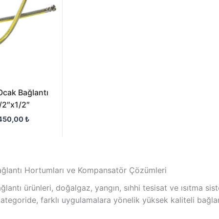
450,00 ₺
cak Bağlantı
/2″x1/2″
450,00
₺
ağlantı Hortumları ve Kompansatör Çözümleri
ğlantı ürünleri, doğalgaz, yangın, sıhhi tesisat ve ısıtma si
u kategoride, farklı uygulamalara yönelik yüksek kaliteli ba