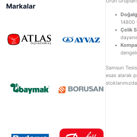
Ürün Grupları
Markalar
Doğalga
14800 v
Çelik S
dayanı
Kompan
dengel
Samsun Tesisa
esas alarak p
stoklarımızda