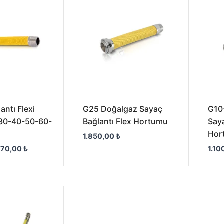
-
370,00 ₺
antı Flexi
G25 Doğalgaz Sayaç
G10
 30-40-50-60-
Bağlantı Flex Hortumu
Saya
Hor
1.850,00
₺
370,00
₺
1.10
Fiyat
aralığı:
200,00 ₺
-