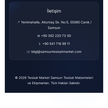
İletişim
📍
Yenimahalle, Altuntaş Sk. No:5, 55060 Canik /
Samsun
☎️
+90 362 230 73 00
📱
+90 541 716 99 11
✉️
bilgi@samsuntesisatmarket.com
© 2026 Tesisat Market Samsun Tesisat Malzemeleri
ve Ekipmanları. Tüm Hakları Saklıdır.