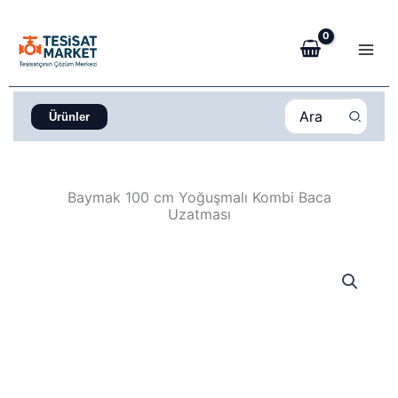
İçeriğe
atla
Search
Ürünler
for:
Baymak 100 cm Yoğuşmalı Kombi Baca
Uzatması
Baymak
100
cm
Yoğuşmalı
Kombi
Baca
Uzatması