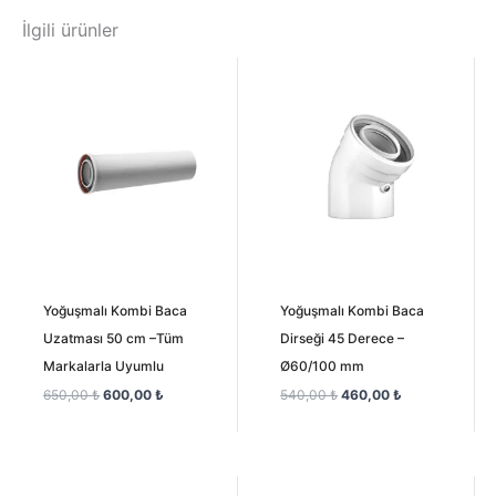
İlgili ürünler
Orijinal
Şu
Orijinal
Şu
fiyat:
andaki
fiyat:
andaki
650,00 ₺.
fiyat:
540,00 ₺.
fiyat:
600,00 ₺.
460,00 ₺.
Yoğuşmalı Kombi Baca
Yoğuşmalı Kombi Baca
Uzatması 50 cm –Tüm
Dirseği 45 Derece –
Markalarla Uyumlu
Ø60/100 mm
650,00
₺
600,00
₺
540,00
₺
460,00
₺
Orijinal
Şu