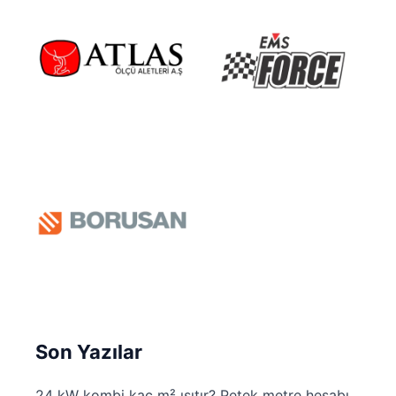
Son Yazılar
24 kW kombi kaç m² ısıtır? Petek metre hesabı,