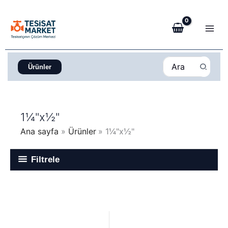
İçeriğe
atla
Search
Ürünler
for:
1¼"x½"
Ana sayfa
Ürünler
1¼"x½"
Filtrele
Fiyat
aralığı: