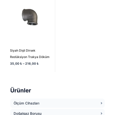
35,00 ₺
-
216,00 ₺
Siyah Dişli Dirsek
Redüksiyon Trakya Döküm
35,00
₺
–
216,00
₺
Ürünler
Ölçüm Cihazları
Doğalgaz Borusu