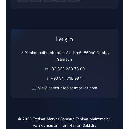
İletişim
📍
Yenimahalle, Altuntaş Sk. No:5, 55060 Canik /
Samsun
☎️
+90 362 230 73 00
📱
+90 541 716 99 11
✉️
bilgi@samsuntesisatmarket.com
© 2026 Tesisat Market Samsun Tesisat Malzemeleri
ve Ekipmanları. Tüm Hakları Saklıdır.