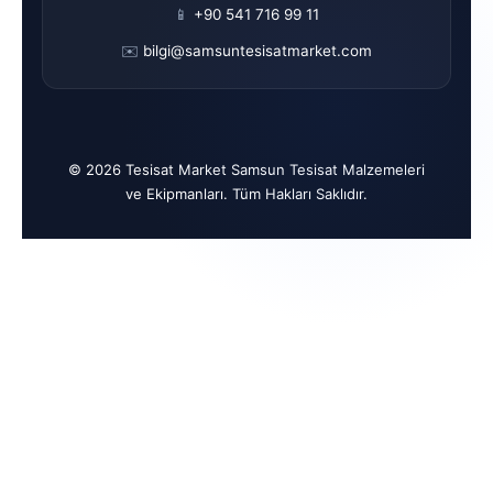
📱
+90 541 716 99 11
✉️
bilgi@samsuntesisatmarket.com
© 2026 Tesisat Market Samsun Tesisat Malzemeleri
ve Ekipmanları. Tüm Hakları Saklıdır.