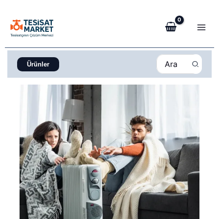
İçeriğe
atla
Search
Ürünler
for: