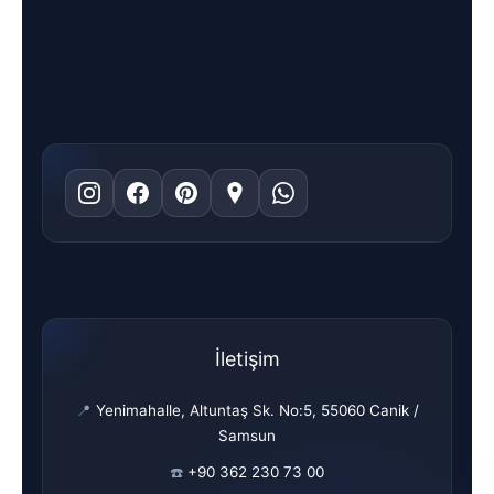
İletişim
📍
Yenimahalle, Altuntaş Sk. No:5, 55060 Canik /
Samsun
☎️
+90 362 230 73 00