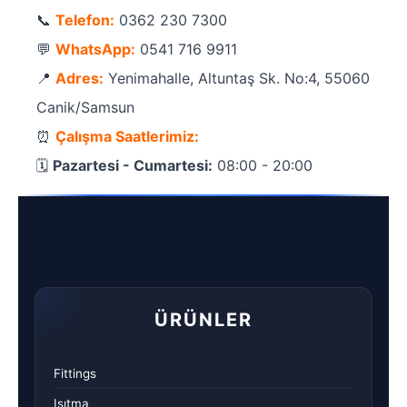
📞
Telefon:
0362 230 7300
💬
WhatsApp:
0541 716 9911
📍
Adres:
Yenimahalle, Altuntaş Sk. No:4, 55060
Canik/Samsun
⏰
Çalışma Saatlerimiz:
🗓️
Pazartesi - Cumartesi:
08:00 - 20:00
ÜRÜNLER
Fittings
Isıtma