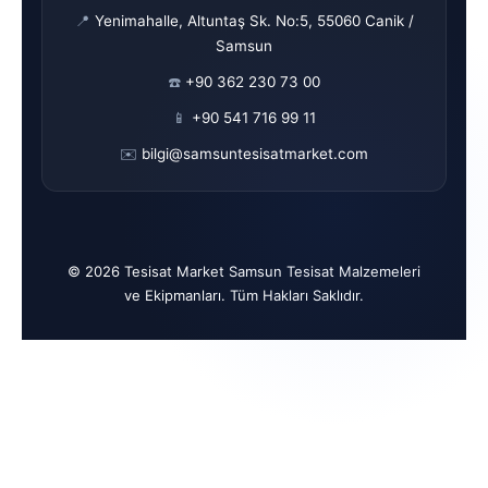
📍
Yenimahalle, Altuntaş Sk. No:5, 55060 Canik /
Samsun
☎️
+90 362 230 73 00
📱
+90 541 716 99 11
✉️
bilgi@samsuntesisatmarket.com
© 2026 Tesisat Market Samsun Tesisat Malzemeleri
ve Ekipmanları. Tüm Hakları Saklıdır.