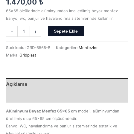
1.470,00
₺
65×65 ölçülerinde alüminyumdan imal edilmiş beyaz menfez.
Banyo, wc, panjur ve havalandırma sistemlerinde kullanılır.
-
+
Sepete Ekle
Stok kodu:
GRD-6565-B
Kategoriler:
Menfezler
Marka:
Gridplast
Açıklama
Ek bilgi
Alüminyum Beyaz Menfez 65×65 cm
modeli, alüminyumdan
üretilmiş olup 65×65 cm ölçüsündedir.
Banyo, WC, havalandırma ve panjur sistemlerinde estetik ve
işlevsel çözümler sunar.