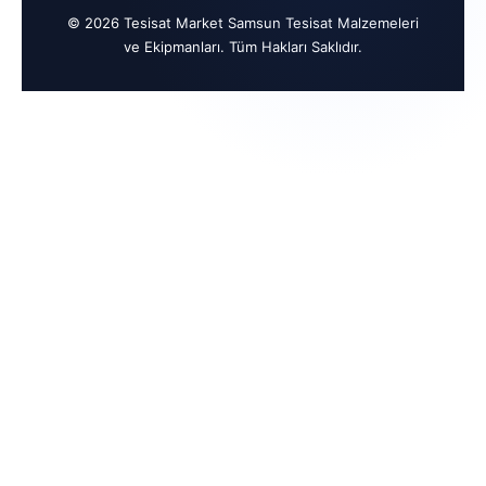
© 2026 Tesisat Market Samsun Tesisat Malzemeleri
ve Ekipmanları. Tüm Hakları Saklıdır.