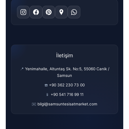
İletişim
📍
Yenimahalle, Altuntaş Sk. No:5, 55060 Canik /
Samsun
☎️
+90 362 230 73 00
📱
+90 541 716 99 11
✉️
bilgi@samsuntesisatmarket.com