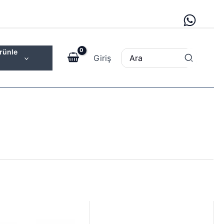
rünle
Search
Giriş
for:
Orijinal
Şu
Fiyat
fiyat:
andaki
aralığı:
7.500,00 ₺.
fiyat:
1,50 ₺