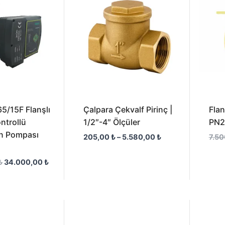
34.000,00 ₺.
-
5.580,00 ₺
65/15F Flanşlı
Çalpara Çekvalf Pirinç |
Flan
ntrollü
1/2″-4″ Ölçüler
PN2
on Pompası
205,00
₺
–
5.580,00
₺
7.5
₺
34.000,00
₺
Fiyat
Fiyat
aralığı:
aralığı:
225,00 ₺
225,00 ₺