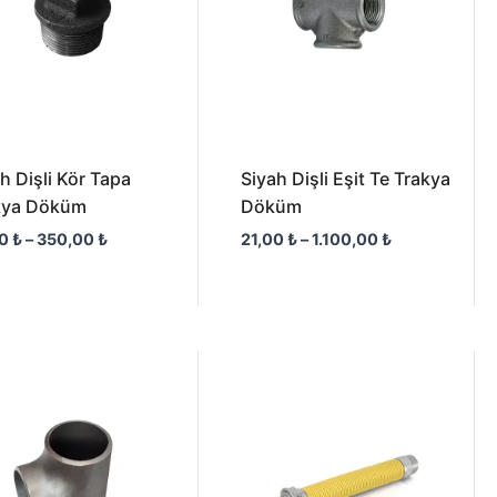
h Dişli Kör Tapa
Siyah Dişli Eşit Te Trakya
kya Döküm
Döküm
00
₺
–
350,00
₺
21,00
₺
–
1.100,00
₺
Fiyat
aralığı:
94,00 ₺
-
42.500,00 ₺