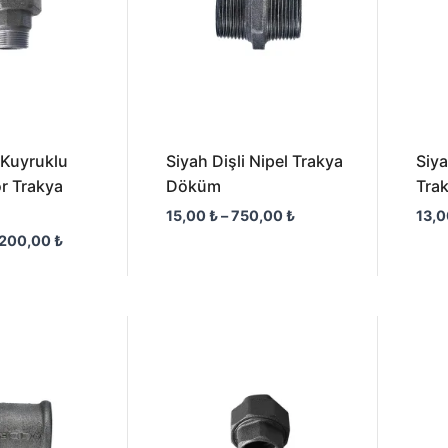
i Kuyruklu
Siyah Dişli Nipel Trakya
Siya
r Trakya
Döküm
Tra
15,00
₺
–
750,00
₺
13,
.200,00
₺
Fiyat
Fiyat
aralığı:
aralığı:
18,00 ₺
77,00 ₺
-
-
800,00 ₺
1.900,00 ₺