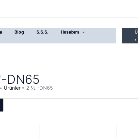
a
Blog
S.S.S.
Hesabım
Ü
r
"-DN65
Ürünler
2 ½"-DN65
Orijinal
Şu
Fiyat
fiyat:
andaki
aralığı:
38.500,00 ₺.
fiyat:
205,00 ₺