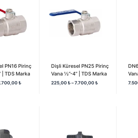
-
-
7.700,00 ₺
7.700,00 ₺
el PN16 Pirinç
Dişli Küresel PN25 Pirinç
DN65
 | TDS Marka
Vana ½”-4” | TDS Marka
Van
7.700,00
₺
225,00
₺
–
7.700,00
₺
7.5
Fiyat
Fiyat
aralığı:
aralığı:
76,00 ₺
15,00 ₺
-
-
2.200,00 ₺
750,00 ₺