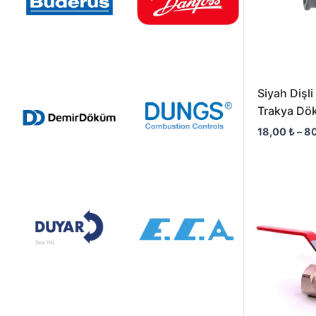
Siyah Dişl
Trakya Dö
18,00
₺
–
8