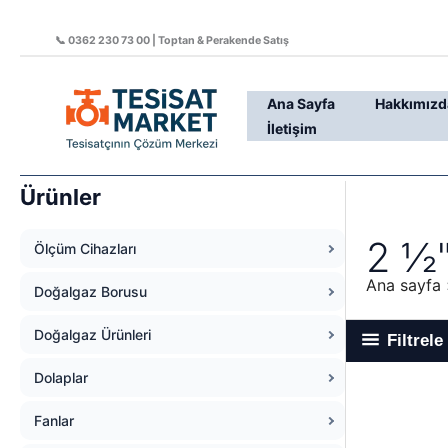
İçeriğe
atla
📞 0362 230 73 00 | Toptan & Perakende Satış
Ana Sayfa
Hakkımızd
İletişim
Ürünler
2 ½
Ölçüm Cihazları
Ana sayfa
Doğalgaz Borusu
Doğalgaz Ürünleri
Filtrele
Dolaplar
Fanlar