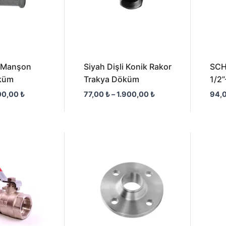
i Manşon
Siyah Dişli Konik Rakor
SCH
küm
Trakya Döküm
1/2”
00,00
₺
77,00
₺
–
1.900,00
₺
94,
Fiyat
Fiyat
aralığı:
aralığı:
165,00 ₺
172,00 ₺
-
-
3.950,00 ₺
18.500,00 ₺