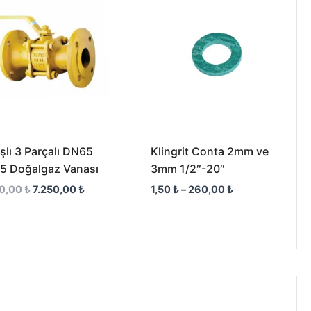
7.250,00 ₺.
-
260,00 ₺
şlı 3 Parçalı DN65
Klingrit Conta 2mm ve
5 Doğalgaz Vanası
3mm 1/2″-20″
00,00
₺
7.250,00
₺
1,50
₺
–
260,00
₺
Fiyat
aralığı:
117,00 ₺