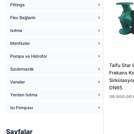
Fittings
Flex Bağlantı
Isıtma
Menfezler
Pompa ve Hidrofor
Taifu Star 
Sızdırmazlık
Frekans Ko
Sirkülasy
Vanalar
DN65
Yerden Isıtma
38.500,00
Isı Pompası
Sayfalar