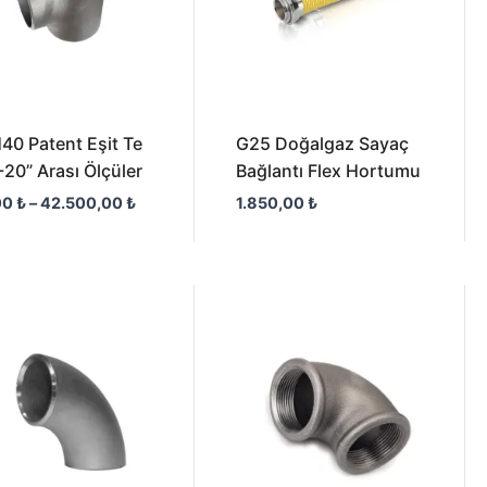
40 Patent Eşit Te
G25 Doğalgaz Sayaç
-20” Arası Ölçüler
Bağlantı Flex Hortumu
00
₺
–
42.500,00
₺
1.850,00
₺
Fiyat
Fiyat
aralığı:
aralığı:
35,00 ₺
18,00 ₺
-
-
20.640,00 ₺
1.050,00 ₺