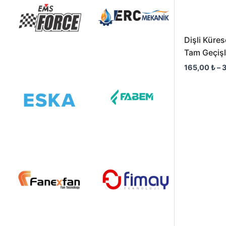
Dişli Küre
Tam Geçişl
165,00
₺
–