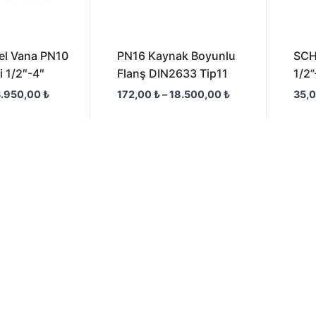
sel Vana PN10
PN16 Kaynak Boyunlu
SCH
i 1/2″-4″
Flanş DIN2633 Tip11
1/2”
3.950,00
₺
172,00
₺
–
18.500,00
₺
35,