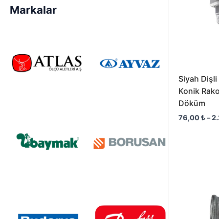
Markalar
Siyah Dişl
Konik Rako
Döküm
76,00
₺
–
2