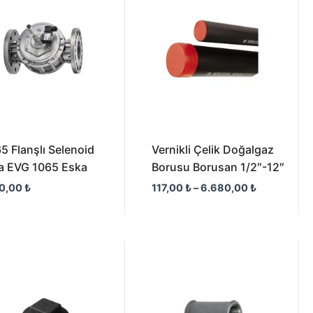
-
6.680,00 ₺
 Flanşlı Selenoid
Vernikli Çelik Doğalgaz
a EVG 1065 Eska
Borusu Borusan 1/2″-12″
00,00
₺
117,00
₺
–
6.680,00
₺
Fiyat
Fiyat
aralığı:
aralığı:
13,00 ₺
21,00 ₺
-
-
350,00 ₺
1.100,00 ₺