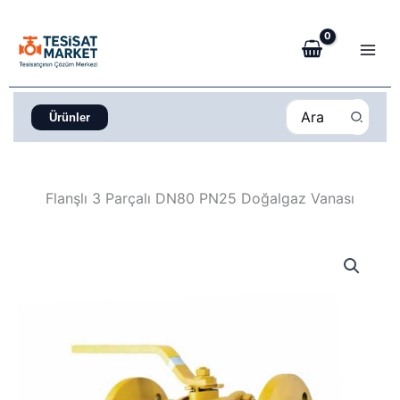
İçeriğe
atla
Search
Ürünler
for:
Flanşlı 3 Parçalı DN80 PN25 Doğalgaz Vanası
Orijinal
Şu
Flanşlı
fiyat:
andaki
3
9.250,00 ₺.
fiyat:
Parçalı
8.700,00 ₺.
DN80
PN25
Doğalgaz
Vanası