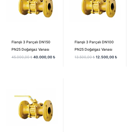
Flanşlı 3 Parçalı DN150
Flanşlı 3 Parçalı DN100
PN25 Doğalgaz Vanası
PN25 Doğalgaz Vanası
45.000,00
₺
40.000,00
₺
13.500,00
₺
12.500,00
₺
Orijinal
Şu
fiyat:
andaki
7.500,00 ₺.
fiyat:
7.250,00 ₺.