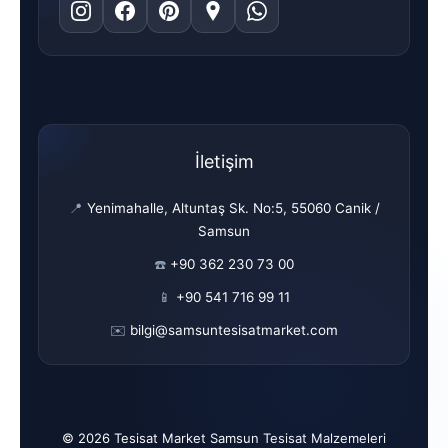
İletişim
📍
Yenimahalle, Altuntaş Sk. No:5, 55060 Canik /
Samsun
☎️
+90 362 230 73 00
📱
+90 541 716 99 11
✉️
bilgi@samsuntesisatmarket.com
© 2026 Tesisat Market Samsun Tesisat Malzemeleri