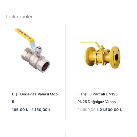
İlgili ürünler
Fiyat
Orijinal
Şu
aralığı:
fiyat:
andaki
165,00 ₺
24.500,00 ₺.
fiyat:
-
21.500,
1.150,00 ₺
Dişli Doğalgaz Vanası Mob
Flanşlı 3 Parçalı DN125
5
PN25 Doğalgaz Vanası
165,00
₺
–
1.150,00
₺
24.500,00
₺
21.500,00
₺
Fiyat
Orijinal
Şu