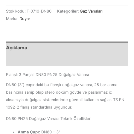
Stok kodu:
T-0710-DN80
Kategoriler:
Gaz Vanaları
Marka:
Duyar
Açıklama
Ek bilgi
Flanşlı 3 Parçalı DN80 PN25 Doğalgaz Vanası
DN80 (3″) çapındaki bu flanşlı doğalgaz vanası, 25 bar anma
basıncına sahip olup sfero döküm gövde ve paslanmaz iç
aksamıyla doğalgaz sistemlerinde güvenli kullanım sağlar. TS EN
1092-2 flanş standardına uygundur.
DN80 PN25 Doğalgaz Vanası Teknik Özellikler
Anma Çapı:
DN80 – 3″