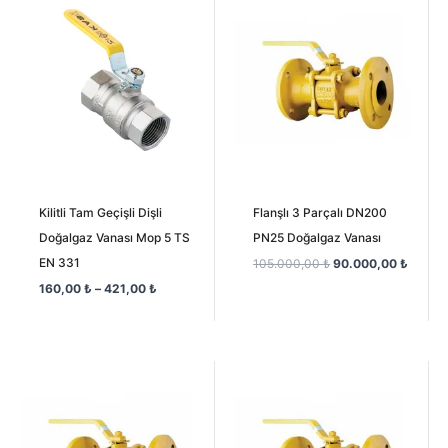
aralığı:
fiyat:
andaki
160,00 ₺
105.000,00 ₺.
fiyat:
-
90.000
421,00 ₺
Kilitli Tam Geçişli Dişli
Flanşlı 3 Parçalı DN200
Doğalgaz Vanası Mop 5 TS
PN25 Doğalgaz Vanası
EN 331
105.000,00
₺
90.000,00
₺
160,00
₺
–
421,00
₺
Orijinal
Şu
Orijinal
Şu
fiyat:
andaki
fiyat:
andaki
45.000,00 ₺.
fiyat:
13.500,00 ₺.
fiyat:
40.000,00 ₺.
12.500,