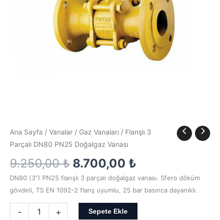
adet
Ana Sayfa
/
Vanalar
/
Gaz Vanaları
/ Flanşlı 3
Parçalı DN80 PN25 Doğalgaz Vanası
9.250,00
₺
8.700,00
₺
DN80 (3″) PN25 flanşlı 3 parçalı doğalgaz vanası. Sfero döküm
gövdeli, TS EN 1092-2 flanş uyumlu, 25 bar basınca dayanıklı.
-
+
Sepete Ekle