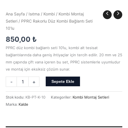
Ana Sayfa
/
Isıtma
/
Kombi
/
Kombi Montaj
Setleri
/ PPRC Rakorlu Düz Kombi Bağlantı Seti
10’lu
850,00
₺
PPRC düz kombi bağlantı seti 10’lu, kombi alt tesisat
bağlantılarında daha geniş ihtiyaçlar için tercih edilir. 20 mm ve 25
mm çapında çift vana içeren bu set, PPRC sistemlerle uyumludur
ve montaj için eksiksiz çözüm sunar.
-
+
Sepete Ekle
Stok kodu:
KB-PT-K-10
Kategoriler:
Kombi Montaj Setleri
Marka:
Kalde