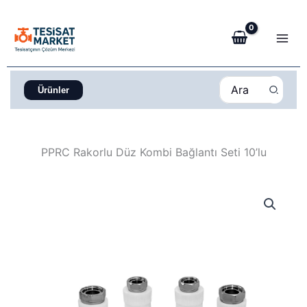
İçeriğe
atla
Search
Ürünler
for:
PPRC Rakorlu Düz Kombi Bağlantı Seti 10’lu
PPRC
Rakorlu
Düz
Kombi
Bağlantı
Seti
10’lu