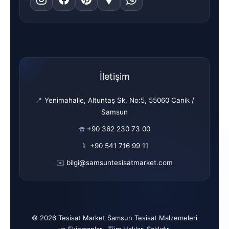
İletişim
📍
Yenimahalle, Altuntaş Sk. No:5, 55060 Canik /
Samsun
☎️
+90 362 230 73 00
📱
+90 541 716 99 11
✉️
bilgi@samsuntesisatmarket.com
© 2026 Tesisat Market Samsun Tesisat Malzemeleri