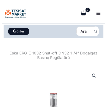
İçeriğe
atla
Search
Ürünler
for:
Eska ERG-E 1032 Shut-off DN32 11/4″ Doğalgaz
Basınç Regülatörü
Eska
ERG-
E
1032
Shut-
off
DN32