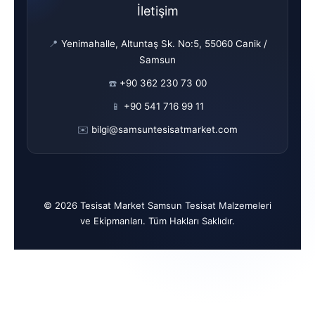
İletişim
📍
Yenimahalle, Altuntaş Sk. No:5, 55060 Canik /
Samsun
☎️
+90 362 230 73 00
📱
+90 541 716 99 11
✉️
bilgi@samsuntesisatmarket.com
© 2026 Tesisat Market Samsun Tesisat Malzemeleri
ve Ekipmanları. Tüm Hakları Saklıdır.