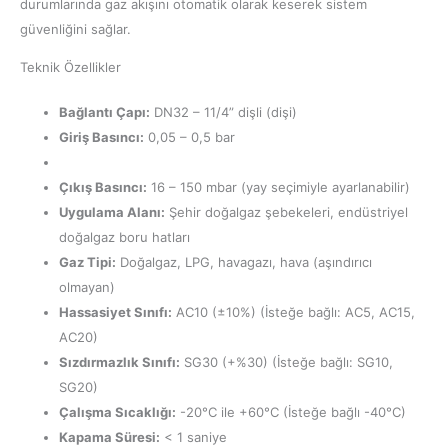
durumlarında gaz akışını otomatik olarak keserek sistem
güvenliğini sağlar.
Teknik Özellikler
Bağlantı Çapı:
DN32 – 11/4” dişli (dişi)
Giriş Basıncı:
0,05 – 0,5 bar
Çıkış Basıncı:
16 – 150 mbar (yay seçimiyle ayarlanabilir)
Uygulama Alanı:
Şehir doğalgaz şebekeleri, endüstriyel
doğalgaz boru hatları
Gaz Tipi:
Doğalgaz, LPG, havagazı, hava (aşındırıcı
olmayan)
Hassasiyet Sınıfı:
AC10 (±10%) (İsteğe bağlı: AC5, AC15,
AC20)
Sızdırmazlık Sınıfı:
SG30 (+%30) (İsteğe bağlı: SG10,
SG20)
Çalışma Sıcaklığı:
-20°C ile +60°C (İsteğe bağlı -40°C)
Kapama Süresi:
< 1 saniye