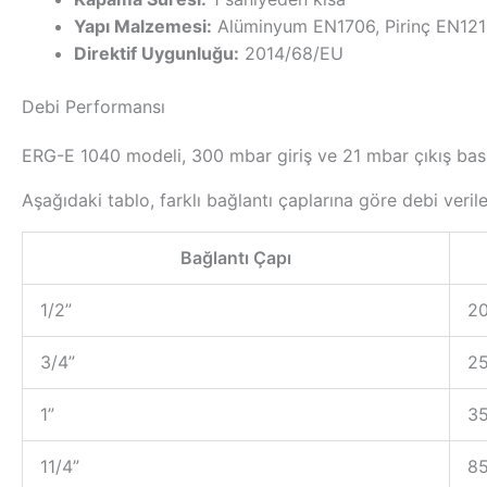
Yapı Malzemesi:
Alüminyum EN1706, Pirinç EN12
Direktif Uygunluğu:
2014/68/EU
Debi Performansı
ERG-E 1040 modeli, 300 mbar giriş ve 21 mbar çıkış bas
Aşağıdaki tablo, farklı bağlantı çaplarına göre debi veril
Bağlantı Çapı
1/2”
20
3/4”
25
1”
35
11/4”
85