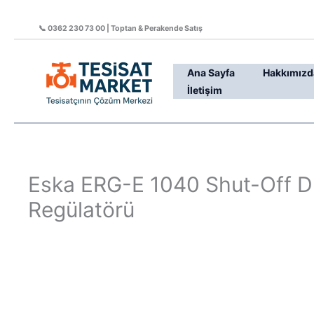
İçeriğe
atla
📞 0362 230 73 00 | Toptan & Perakende Satış
Ana Sayfa
Hakkımızd
İletişim
Eska ERG-E 1040 Shut-Off D
Regülatörü