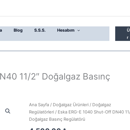
a
Blog
S.S.S.
Hesabım
Ü
r
N40 11/2″ Doğalgaz Basınç
Eska
Ana Sayfa
/
Doğalgaz Ürünleri
/
Doğalgaz
ERG-
Regülatörleri
/ Eska ERG-E 1040 Shut-Off DN40 11
E
Doğalgaz Basınç Regülatörü
1040