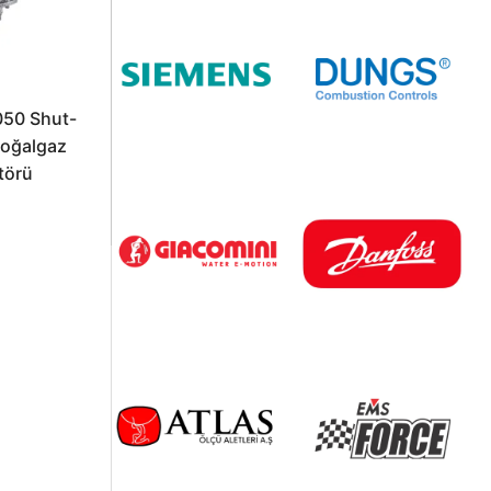
050 Shut-
Doğalgaz
törü