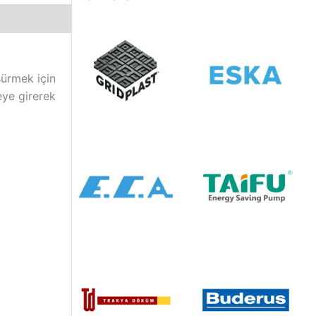
şürmek için
eye girerek