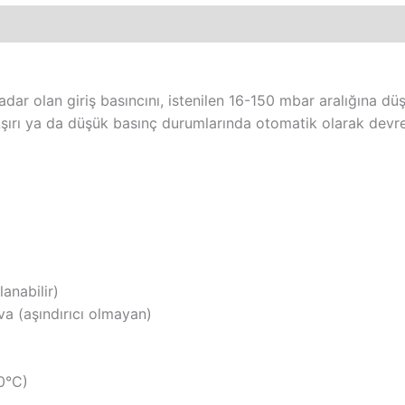
adar olan giriş basıncını, istenilen 16-150 mbar aralığına dü
 Aşırı ya da düşük basınç durumlarında otomatik olarak devr
anabilir)
a (aşındırıcı olmayan)
0°C)