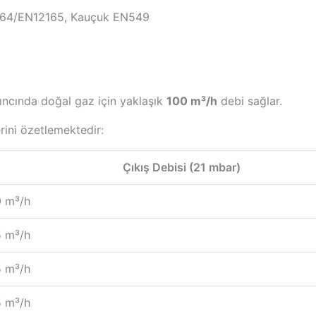
164/EN12165, Kauçuk EN549
ıncında doğal gaz için yaklaşık
100 m³/h
debi sağlar.
erini özetlemektedir:
Çıkış Debisi (21 mbar)
 m³/h
 m³/h
 m³/h
 m³/h