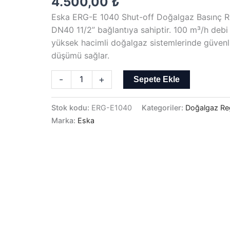
4.500,00
₺
Shut-
Eska ERG-E 1040 Shut-off Doğalgaz Basınç R
Off
DN40 11/2” bağlantıya sahiptir. 100 m³/h debi
DN40
yüksek hacimli doğalgaz sistemlerinde güvenl
11/2"
düşümü sağlar.
Doğalgaz
Basınç
-
+
Sepete Ekle
Regülatörü
adet
Stok kodu:
ERG-E1040
Kategoriler:
Doğalgaz Reg
Marka:
Eska