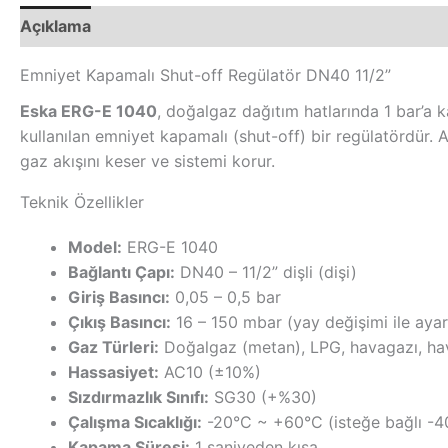
Açıklama
Ek bilgi
Emniyet Kapamalı Shut-off Regülatör DN40 11/2”
Eska ERG-E 1040
, doğalgaz dağıtım hatlarında 1 bar’a k
kullanılan emniyet kapamalı (shut-off) bir regülatördür.
gaz akışını keser ve sistemi korur.
Teknik Özellikler
Model:
ERG-E 1040
Bağlantı Çapı:
DN40 – 11/2” dişli (dişi)
Giriş Basıncı:
0,05 – 0,5 bar
Çıkış Basıncı:
16 – 150 mbar (yay değişimi ile ayarl
Gaz Türleri:
Doğalgaz (metan), LPG, havagazı, hav
Hassasiyet:
AC10 (±10%)
Sızdırmazlık Sınıfı:
SG30 (+%30)
Çalışma Sıcaklığı:
-20°C ~ +60°C (isteğe bağlı -4
Kapama Süresi:
1 saniyeden kısa